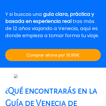
Y si buscas una
guía clara, práctica y
basada en experiencia real
tras más
de 12 años viajando a Venecia, aquí es
donde empieza a tomar forma tu viaje.
Comprar ahora por 15.95€
¿Qué encontrarás en la
Guía de Venecia de