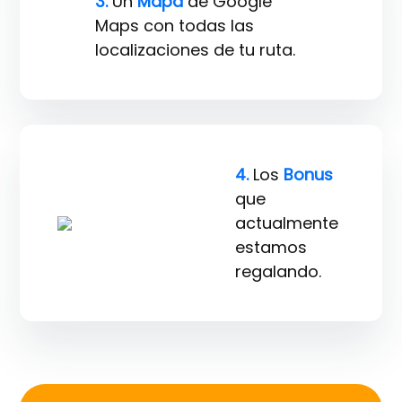
3.
Un
Mapa
de Google
Maps con todas las
localizaciones de tu ruta.
4.
Los
Bonus
que
actualmente
estamos
regalando.