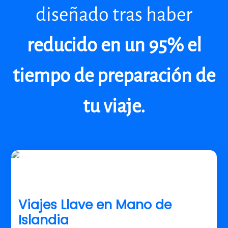
diseñado tras haber
reducido en un 95% el
tiempo de preparación de
tu viaje.
Viajes Llave en Mano de
Islandia