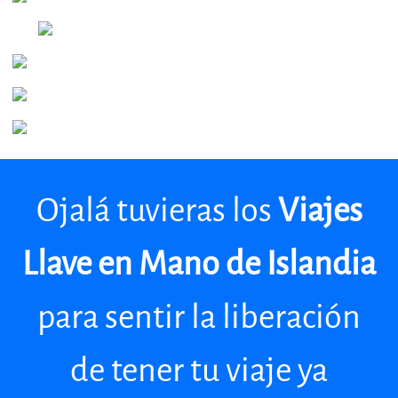
Ojalá tuvieras los
Viajes
Llave en Mano de Islandia
para sentir la liberación
de tener tu viaje ya