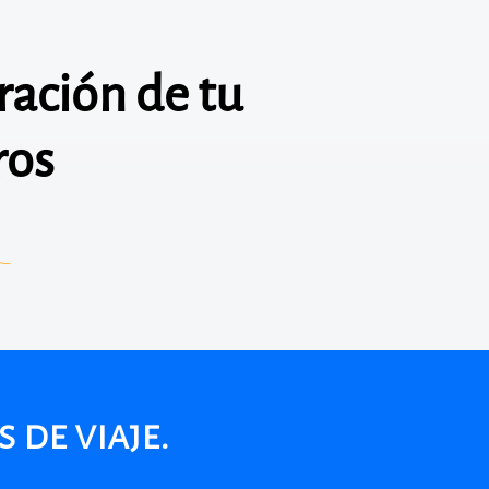
ación de tu
ros
 de viaje.