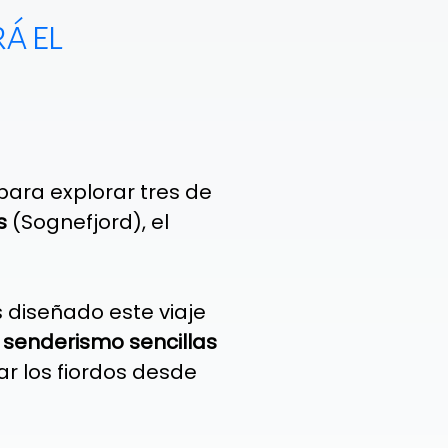
á el
para explorar tres de
s
(Sognefjord), el
s diseñado este viaje
 senderismo sencillas
r los fiordos desde