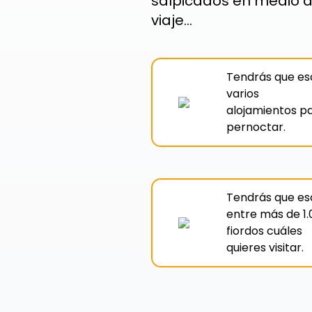
salpicados en medio d
viaje...
Tendrás que e
varios
alojamientos
pa
pernoctar.
Tendrás que e
entre más de 1
fiordos cuáles
quieres visitar.