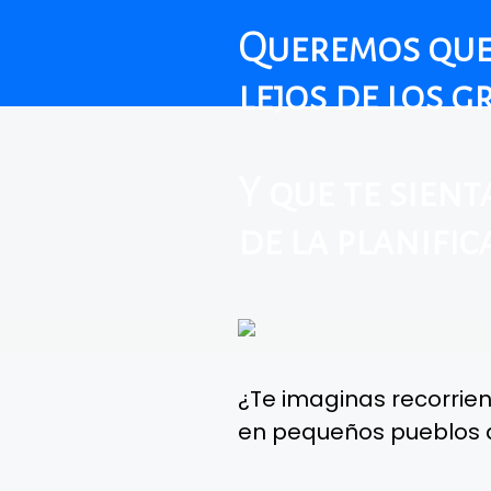
Queremos que 
lejos de los g
Y que te sien
de la planifi
¿Te imaginas recorrie
en pequeños pueblos d