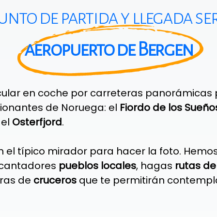
punto de partida y llegada ser
aeropuerto de Bergen
cular en coche por carreteras panorámicas 
sionantes de Noruega: el
Fiordo de los Sueño
 el
Osterfjord
.
 el típico mirador para hacer la foto. Hemo
ncantadores
pueblos locales
, hagas
rutas de
oras de
cruceros
que te permitirán contempla