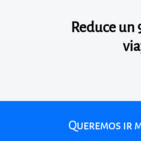
Reduce un 
vi
Queremos ir má