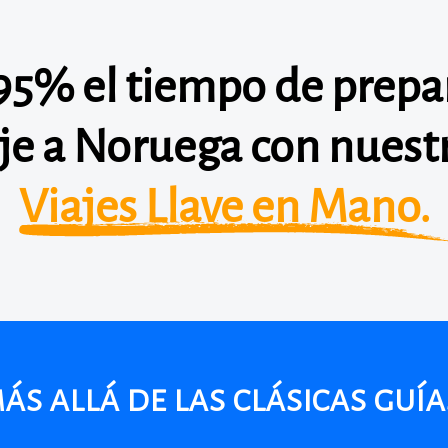
95% el tiempo de prepar
aje a Noruega con nuest
Viajes Llave en Mano.
s allá de las clásicas guías