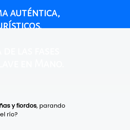
a auténtica,
rísticos.
 de las fases
Llave en Mano.
as y fiordos
, parando
l río?