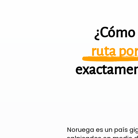
¿Cómo t
ruta po
exactament
Noruega es un país gi