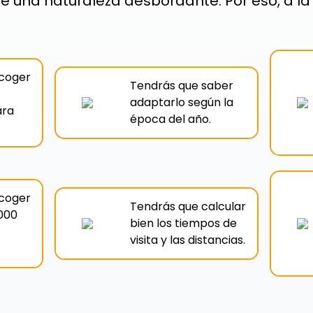
e una naturaleza desbordante. Por eso, a la
scoger
Tendrás que saber
adaptarlo según la
ra
época del año.
scoger
Tendrás que calcular
.000
bien los tiempos de
visita y las distancias.