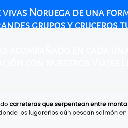
vivas Noruega de una form
randes grupos y cruceros tu
tas acompañado en cada una
cación con nuestros Viajes 
ndo
carreteras que serpentean entre montañ
onde los lugareños aún pescan salmón en e