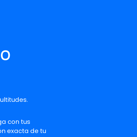
no
ultitudes.
ga con tus
ón exacta de tu