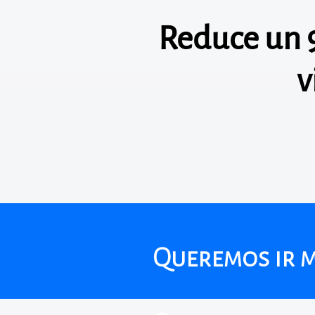
Reduce un 
v
Queremos ir má